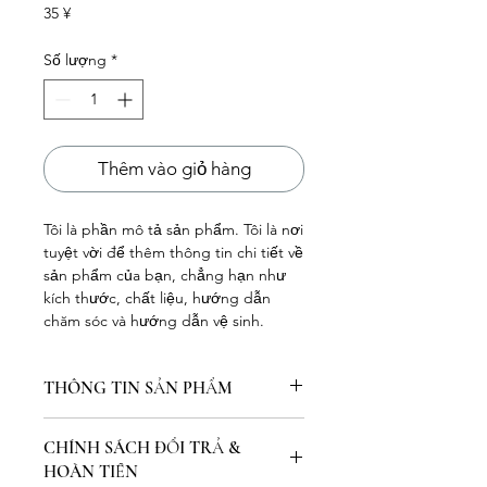
Giá
35 ¥
Số lượng
*
Thêm vào giỏ hàng
Tôi là phần mô tả sản phẩm. Tôi là nơi 
tuyệt vời để thêm thông tin chi tiết về 
sản phẩm của bạn, chẳng hạn như 
kích thước, chất liệu, hướng dẫn 
chăm sóc và hướng dẫn vệ sinh.
THÔNG TIN SẢN PHẨM
Tôi là một chi tiết sản phẩm. Tôi là
CHÍNH SÁCH ĐỔI TRẢ &
một nơi tuyệt vời để thêm thông tin
HOÀN TIỀN
khác về sản phẩm của bạn chẳng